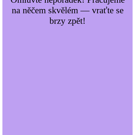
na něčem skvělém — vraťte se
brzy zpět!