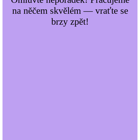
na něčem skvělém — vraťte se
brzy zpět!