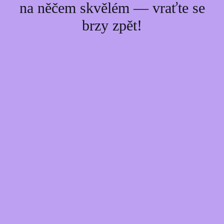
na něčem skvělém — vraťte se
brzy zpět!