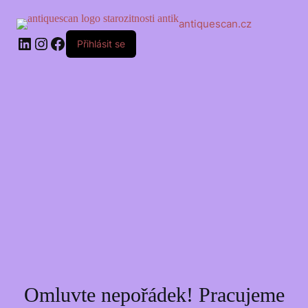
Skip
to
antiquescan.cz
content
LinkedIn
Instagram
Facebook
Přihlásit se
Omluvte nepořádek! Pracujeme