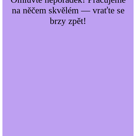
na něčem skvělém — vraťte se
brzy zpět!