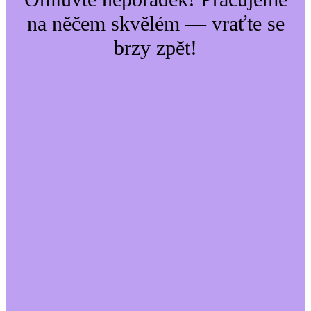
na něčem skvělém — vraťte se
brzy zpět!