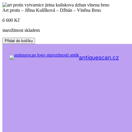
Skip
to
Art protis – Jiřina Kulíšková – Džbán – Vlněna Brno
content
6 600
Kč
starožitnost skladem
Art
Přidat do košíku
protis
–
Jiřina
antiquescan.cz
Kulíšková
-
Džbán
-
Vlněna
Brno
množství