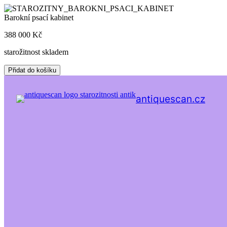
Skip
to
Barokní psací kabinet
content
388 000
Kč
starožitnost skladem
Barokní
Přidat do košíku
psací
kabinet
množství
antiquescan.cz