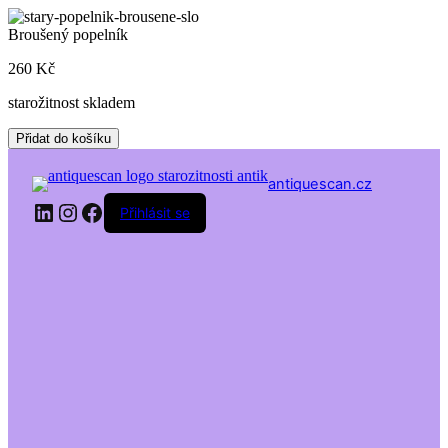
Skip
to
Broušený popelník
content
260
Kč
starožitnost skladem
Broušený
Přidat do košíku
popelník
množství
antiquescan.cz
LinkedIn
Instagram
Facebook
Přihlásit se