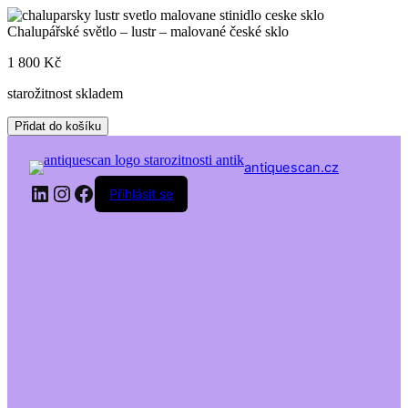
Skip
to
Chalupářské světlo – lustr – malované české sklo
content
1 800
Kč
starožitnost skladem
Chalupářské
Přidat do košíku
světlo
-
antiquescan.cz
lustr
LinkedIn
Instagram
Facebook
-
Přihlásit se
malované
české
sklo
množství