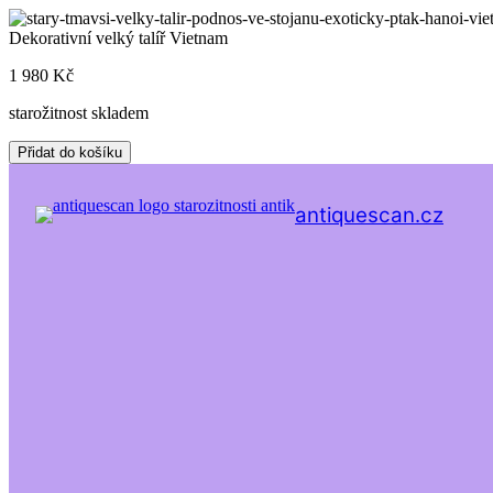
Skip
to
Dekorativní velký talíř Vietnam
content
1 980
Kč
starožitnost skladem
Dekorativní
Přidat do košíku
velký
talíř
Vietnam
antiquescan.cz
množství