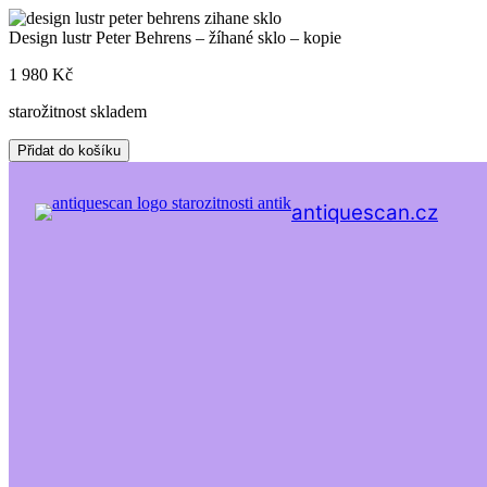
Skip
to
Design lustr Peter Behrens – žíhané sklo – kopie
content
1 980
Kč
starožitnost skladem
Design
Přidat do košíku
lustr
Peter
Behrens
antiquescan.cz
-
žíhané
sklo
-
kopie
množství