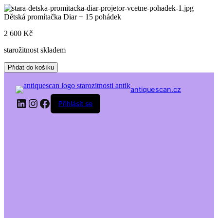
Skip
to
Dětská promítačka Diar + 15 pohádek
content
2 600
Kč
starožitnost skladem
Dětská
Přidat do košíku
promítačka
Diar
antiquescan.cz
+
LinkedIn
Instagram
Facebook
15
Přihlásit se
pohádek
množství