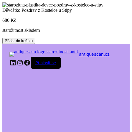
Skip
to
Děvčátko Pozdrav z Kostelce u Štípy
content
680
Kč
starožitnost skladem
Děvčátko
Přidat do košíku
Pozdrav
z
antiquescan.cz
Kostelce
LinkedIn
Instagram
Facebook
u
Přihlásit se
Štípy
množství