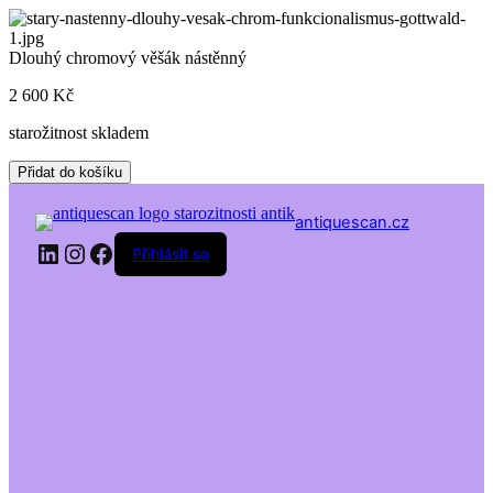
Skip
to
content
Dlouhý chromový věšák nástěnný
2 600
Kč
starožitnost skladem
Dlouhý
Přidat do košíku
chromový
věšák
antiquescan.cz
nástěnný
LinkedIn
Instagram
Facebook
množství
Přihlásit se