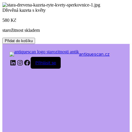
Skip
to
Dřevěná kazeta s květy
content
580
Kč
starožitnost skladem
Dřevěná
Přidat do košíku
kazeta
s
antiquescan.cz
květy
LinkedIn
Instagram
Facebook
množství
Přihlásit se