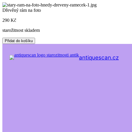
Skip
to
Dřevěný rám na foto
content
290
Kč
starožitnost skladem
Dřevěný
Přidat do košíku
rám
na
foto
antiquescan.cz
množství