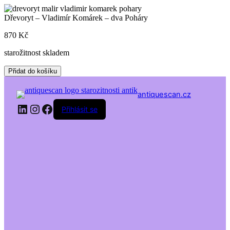
Skip
to
Dřevoryt – Vladimír Komárek – dva Poháry
content
870
Kč
starožitnost skladem
Dřevoryt
Přidat do košíku
-
Vladimír
antiquescan.cz
Komárek
LinkedIn
Instagram
Facebook
–
Přihlásit se
dva
Poháry
množství