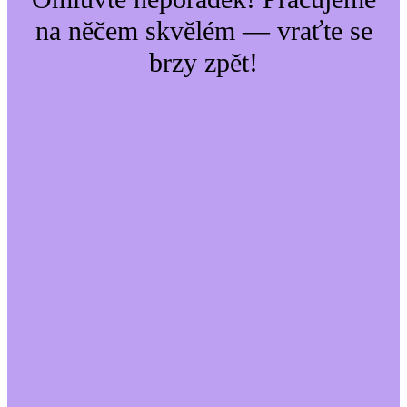
na něčem skvělém — vraťte se
brzy zpět!