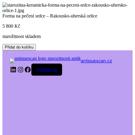
Skip
to
content
Forma na pečení srdce – Rakousko-uherská orlice
5 800
Kč
starožitnost skladem
Forma
Přidat do košíku
na
pečení
antiquescan.cz
srdce
LinkedIn
Instagram
Facebook
-
Přihlásit se
Rakousko-
uherská
orlice
množství