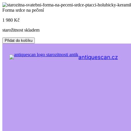
Skip
to
Forma srdce na pečení
content
1 980
Kč
starožitnost skladem
Forma
Přidat do košíku
srdce
na
pečení
antiquescan.cz
množství