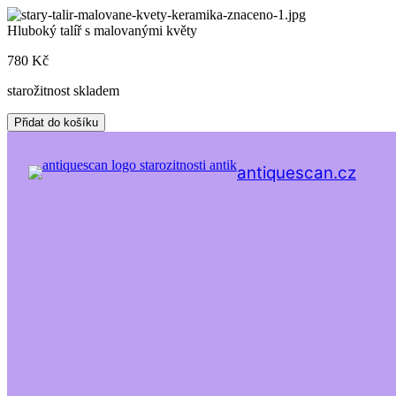
Skip
to
Hluboký talíř s malovanými květy
content
780
Kč
starožitnost skladem
Hluboký
Přidat do košíku
talíř
s
malovanými
antiquescan.cz
květy
množství