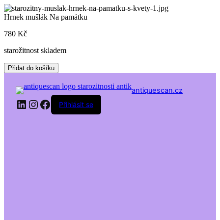
Skip
to
Hrnek mušlák Na památku
content
780
Kč
starožitnost skladem
Hrnek
Přidat do košíku
mušlák
Na
antiquescan.cz
památku
LinkedIn
Instagram
Facebook
množství
Přihlásit se