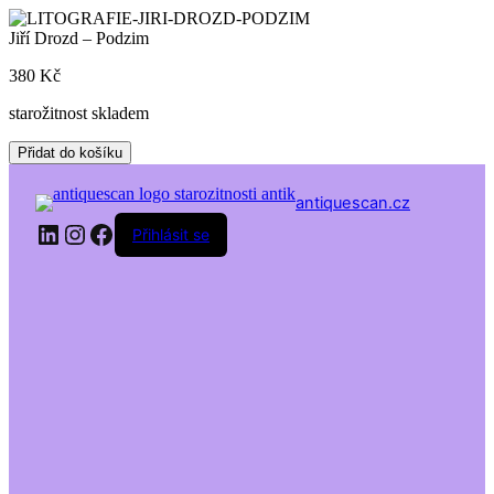
Skip
to
Jiří Drozd – Podzim
content
380
Kč
starožitnost skladem
Jiří
Přidat do košíku
Drozd
-
antiquescan.cz
Podzim
LinkedIn
Instagram
Facebook
množství
Přihlásit se