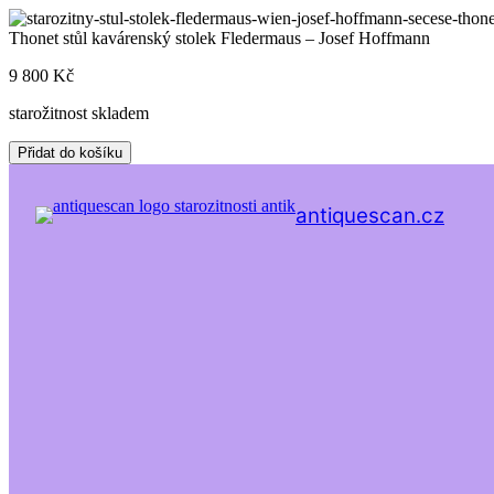
Skip
to
Thonet stůl kavárenský stolek Fledermaus – Josef Hoffmann
content
9 800
Kč
starožitnost skladem
Thonet
Přidat do košíku
stůl
kavárenský
stolek
antiquescan.cz
Fledermaus
-
Josef
Hoffmann
množství