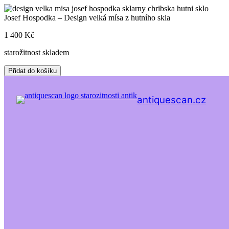
Skip
to
Josef Hospodka – Design velká mísa z hutního skla
content
1 400
Kč
starožitnost skladem
Josef
Přidat do košíku
Hospodka
-
Design
antiquescan.cz
velká
mísa
z
hutního
skla
množství