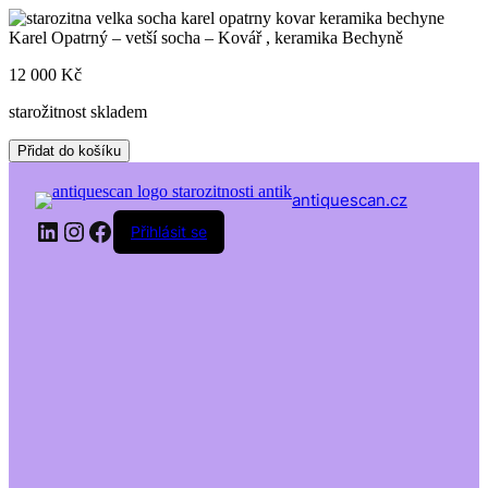
Skip
to
Karel Opatrný – vetší socha – Kovář , keramika Bechyně
content
12 000
Kč
starožitnost skladem
Karel
Přidat do košíku
Opatrný
-
antiquescan.cz
vetší
LinkedIn
Instagram
Facebook
socha
Přihlásit se
-
Kovář
,
keramika
Bechyně
množství