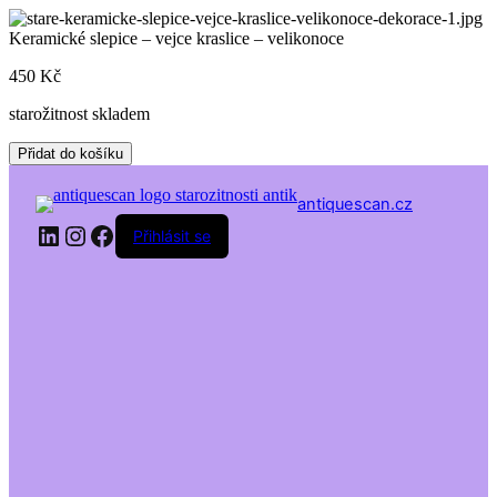
Skip
to
Keramické slepice – vejce kraslice – velikonoce
content
450
Kč
starožitnost skladem
Keramické
Přidat do košíku
slepice
-
antiquescan.cz
vejce
LinkedIn
Instagram
Facebook
kraslice
Přihlásit se
-
velikonoce
množství