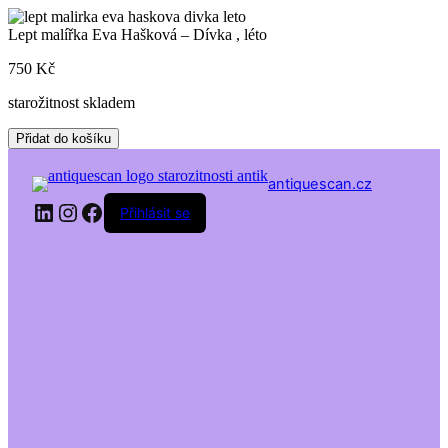
Skip
to
Lept malířka Eva Hašková – Dívka , léto
content
750
Kč
starožitnost skladem
Lept
Přidat do košíku
malířka
Eva
antiquescan.cz
Hašková
LinkedIn
Instagram
Facebook
–
Přihlásit se
Dívka
,
léto
množství