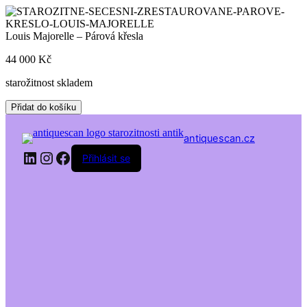
Skip
to
content
Louis Majorelle – Párová křesla
44 000
Kč
starožitnost skladem
Louis
Přidat do košíku
Majorelle
-
antiquescan.cz
Párová
LinkedIn
Instagram
Facebook
křesla
Přihlásit se
množství