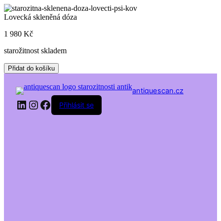
Skip
to
Lovecká skleněná dóza
content
1 980
Kč
starožitnost skladem
Lovecká
Přidat do košíku
skleněná
dóza
antiquescan.cz
množství
LinkedIn
Instagram
Facebook
Přihlásit se