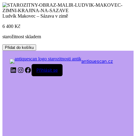
Skip
to
content
Ludvík Makovec – Sázava v zimě
6 400
Kč
starožitnost skladem
Ludvík
Přidat do košíku
Makovec
-
antiquescan.cz
Sázava
LinkedIn
Instagram
Facebook
v
Přihlásit se
zimě
množství