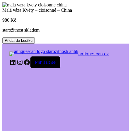
Skip
to
Malá váza Květy – cloisonné – China
content
980
Kč
starožitnost skladem
Malá
Přidat do košíku
váza
Květy
antiquescan.cz
-
LinkedIn
Instagram
Facebook
cloisonné
Přihlásit se
–
China
množství