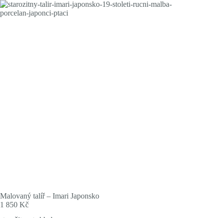
Skip
to
content
Malovaný talíř – Imari Japonsko
1 850
Kč