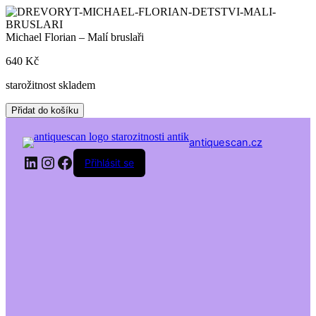
Skip
to
content
Michael Florian – Malí bruslaři
640
Kč
starožitnost skladem
Michael
Přidat do košíku
Florian
-
antiquescan.cz
Malí
LinkedIn
Instagram
Facebook
bruslaři
Přihlásit se
množství