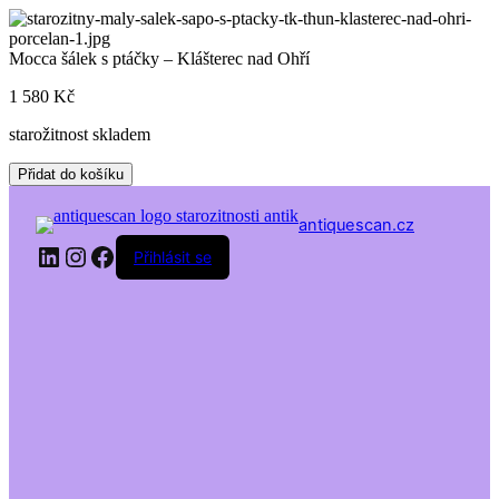
Skip
to
content
Mocca šálek s ptáčky – Klášterec nad Ohří
1 580
Kč
starožitnost skladem
Mocca
Přidat do košíku
šálek
s
antiquescan.cz
ptáčky
LinkedIn
Instagram
Facebook
-
Přihlásit se
Klášterec
nad
Ohří
množství