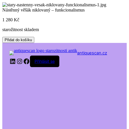
Skip
to
Nástěnný věšák niklovaný – funkcionalismus
content
1 280
Kč
starožitnost skladem
Nástěnný
Přidat do košíku
věšák
niklovaný
antiquescan.cz
-
LinkedIn
Instagram
Facebook
funkcionalismus
Přihlásit se
množství