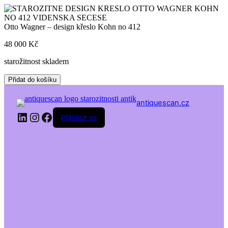
Skip
to
content
Otto Wagner – design křeslo Kohn no 412
48 000
Kč
starožitnost skladem
Otto
Přidat do košíku
Wagner
-
antiquescan.cz
design
LinkedIn
Instagram
Facebook
křeslo
Přihlásit se
Kohn
no
412
množství