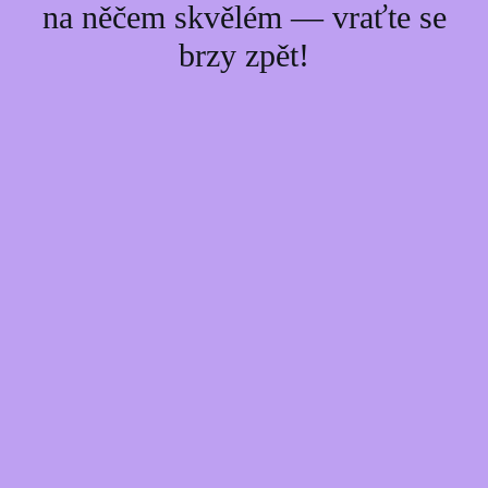
na něčem skvělém — vraťte se
brzy zpět!