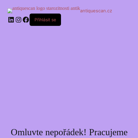
Skip
to
antiquescan.cz
content
LinkedIn
Instagram
Facebook
Přihlásit se
Omluvte nepořádek! Pracujeme