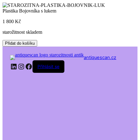
Skip
to
Plastika Bojovníka s lukem
content
1 800
Kč
starožitnost skladem
Plastika
Přidat do košíku
Bojovníka
s
antiquescan.cz
lukem
LinkedIn
Instagram
Facebook
množství
Přihlásit se