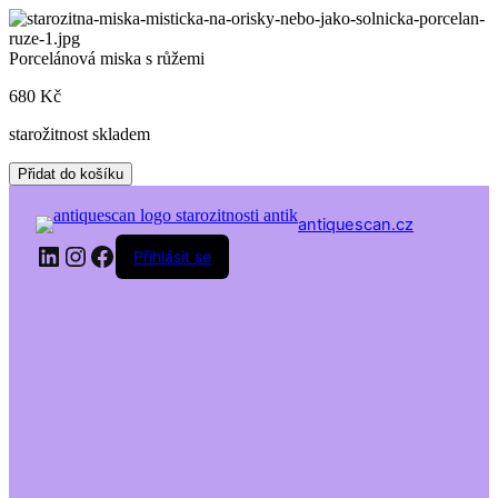
Skip
to
content
Porcelánová miska s růžemi
680
Kč
starožitnost skladem
Porcelánová
Přidat do košíku
miska
s
antiquescan.cz
růžemi
LinkedIn
Instagram
Facebook
množství
Přihlásit se