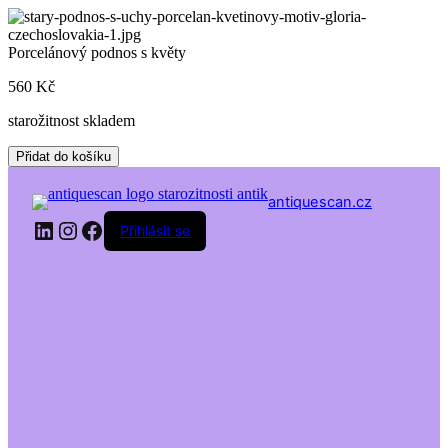
Skip
to
content
Porcelánový podnos s květy
560
Kč
starožitnost skladem
Porcelánový
Přidat do košíku
podnos
s
antiquescan.cz
květy
LinkedIn
Instagram
Facebook
množství
Přihlásit se