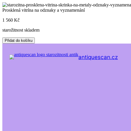
Skip
to
Prosklená vitrína na odznaky a vyznamenání
content
1 560
Kč
starožitnost skladem
Prosklená
Přidat do košíku
vitrína
na
odznaky
antiquescan.cz
a
vyznamenání
množství