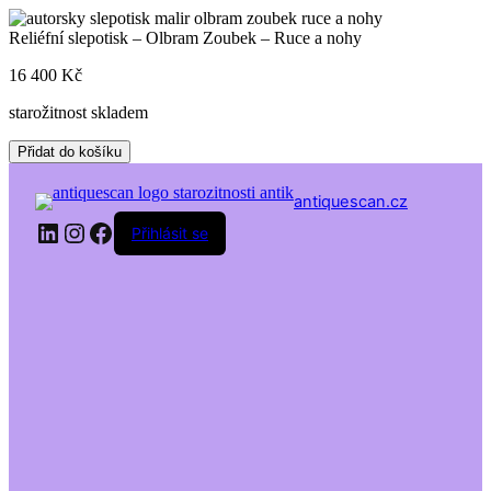
Skip
to
Reliéfní slepotisk – Olbram Zoubek – Ruce a nohy
content
16 400
Kč
starožitnost skladem
Reliéfní
Přidat do košíku
slepotisk
-
antiquescan.cz
Olbram
LinkedIn
Instagram
Facebook
Zoubek
Přihlásit se
-
Ruce
a
nohy
množství