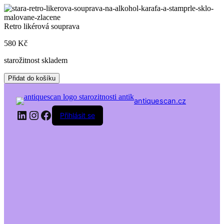
Skip
to
content
Retro likérová souprava
580
Kč
starožitnost skladem
Retro
Přidat do košíku
likérová
souprava
antiquescan.cz
množství
LinkedIn
Instagram
Facebook
Přihlásit se