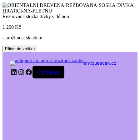
Skip
to
content
Řezbovaná složka dívky s flétnou
1 200
Kč
starožitnost skladem
Řezbovaná
Přidat do košíku
složka
dívky
antiquescan.cz
s
LinkedIn
Instagram
Facebook
flétnou
Přihlásit se
množství