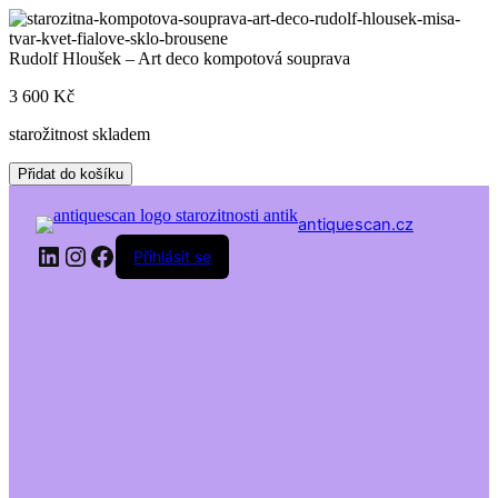
Skip
to
content
Rudolf Hloušek – Art deco kompotová souprava
3 600
Kč
starožitnost skladem
Rudolf
Přidat do košíku
Hloušek
-
antiquescan.cz
Art
LinkedIn
Instagram
Facebook
deco
Přihlásit se
kompotová
souprava
množství