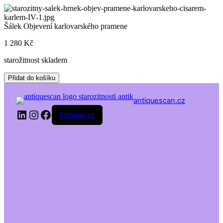
Skip
to
content
Šálek Objevení karlovarského pramene
1 280
Kč
starožitnost skladem
Šálek
Přidat do košíku
Objevení
karlovarského
antiquescan.cz
pramene
LinkedIn
Instagram
Facebook
množství
Přihlásit se