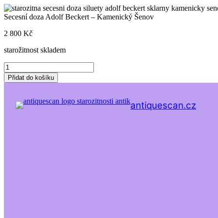
Skip
to
Secesní doza Adolf Beckert – Kamenický Šenov
content
2 800
Kč
starožitnost skladem
Secesní
doza
Přidat do košíku
Adolf
Beckert
-
antiquescan.cz
Kamenický
Šenov
množství