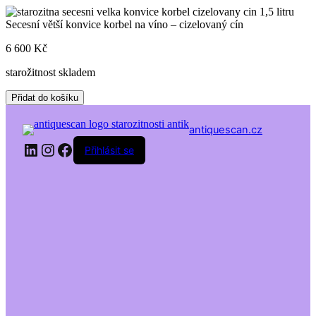
Skip
to
Secesní větší konvice korbel na víno – cizelovaný cín
content
6 600
Kč
starožitnost skladem
Secesní
Přidat do košíku
větší
konvice
antiquescan.cz
korbel
LinkedIn
Instagram
Facebook
na
Přihlásit se
víno
-
cizelovaný
cín
množství