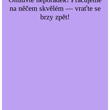
na něčem skvělém — vraťte se
brzy zpět!